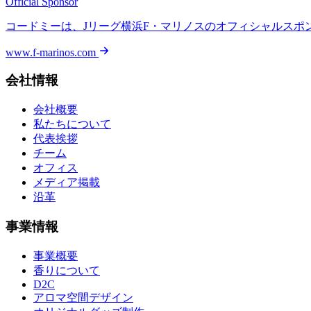
Official Sponsor
コードミーは、Jリーグ
横浜F・マリノス
のオフィシャルスポ
www.f-marinos.com
会社情報
会社概要
私たちについて
代表挨拶
チーム
オフィス
メディア掲載
沿革
事業情報
事業概要
香りについて
D2C
アロマ空間デザイン