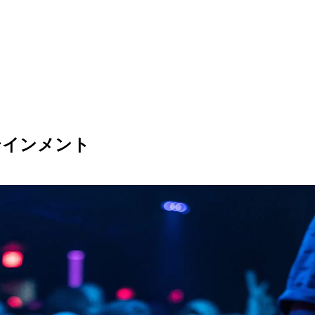
テ
イ
ン
メ
ン
ト