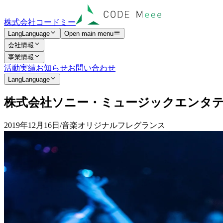
株式会社コードミー
Lang
Language
Open main menu
会社情報
事業情報
活動実績
お知らせ
お問い合わせ
Lang
Language
株
式
会
社
ソ
ニ
ー
・
ミ
ュ
ー
ジ
ッ
ク
エ
ン
タ
2019年12月16日
/
音楽
オリジナルフレグランス